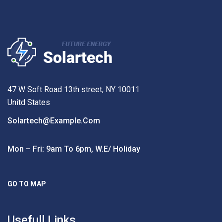
47 W Soft Road 13th street, NY 10011
Unitd States
Solartech@example.com
Mon – Fri: 9am To 6pm, W.e/ Holiday
GO TO MAP
Usefull Links