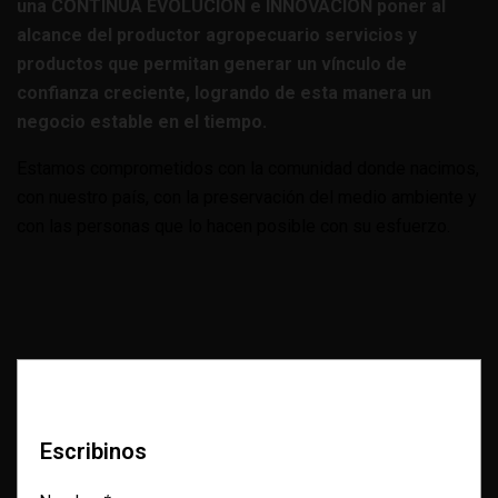
una CONTINUA EVOLUCIÓN e INNOVACIÓN poner al
alcance del productor agropecuario servicios y
productos que permitan generar un vínculo de
confianza creciente, logrando de esta manera un
negocio estable en el tiempo.
Estamos comprometidos con la comunidad donde nacimos,
con nuestro país, con la preservación del medio ambiente y
con las personas que lo hacen posible con su esfuerzo.
Escribinos