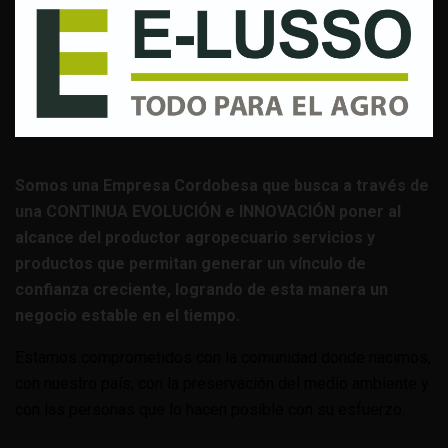
Somos una Empresa Cordobesa que busca a través de
una CONTINUA EVOLUCIÓN e INNOVACIÓN poner al
alcance del productor agropecuario servicios y
productos que permitan generar un vínculo de
confianza creciente, logrando de esta manera un
negocio estable en el tiempo.
Estamos comprometidos con la comunidad donde nacimos,
con nuestro país, con la preservación del medio ambiente y
con las personas que lo hacen posible con su esfuerzo.