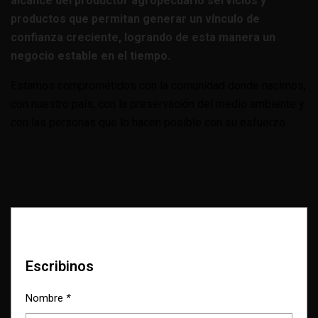
alcance del productor agropecuario servicios y
productos que permitan generar un vínculo de
confianza creciente, logrando de esta manera un
negocio estable en el tiempo.
Estamos comprometidos con la comunidad donde nacimos,
con nuestro país, con la preservación del medio ambiente y
con las personas que lo hacen posible con su esfuerzo.
Escribinos
Nombre
*