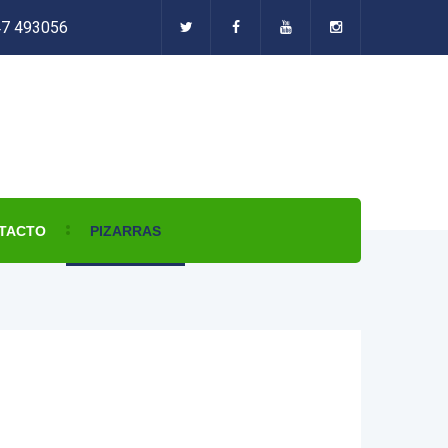
47 493056
TACTO
PIZARRAS