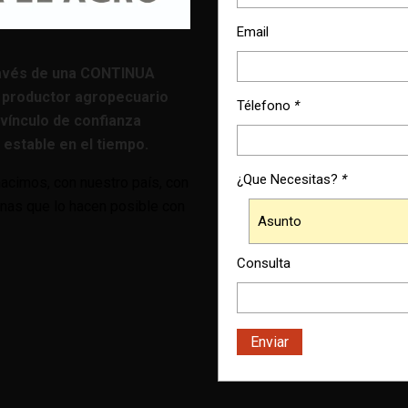
Email
avés de una CONTINUA
 productor agropecuario
Télefono
*
vínculo de confianza
estable en el tiempo.
¿Que Necesitas?
*
cimos, con nuestro país, con
onas que lo hacen posible con
Consulta