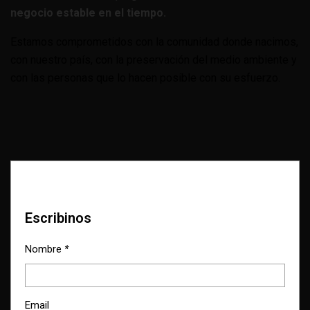
negocio estable en el tiempo.
Estamos comprometidos con la comunidad donde nacimos,
con nuestro país, con la preservación del medio ambiente y
con las personas que lo hacen posible con su esfuerzo.
Escribinos
Nombre
*
Email