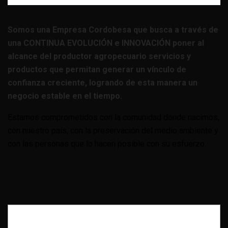
Somos una Empresa Cordobesa que busca a través de
una CONTINUA EVOLUCIÓN e INNOVACIÓN poner al
alcance del productor agropecuario servicios y
productos que permitan generar un vínculo de
confianza creciente, logrando de esta manera un
negocio estable en el tiempo.
Estamos comprometidos con la comunidad donde nacimos,
con nuestro país, con la preservación del medio ambiente y
con las personas que lo hacen posible con su esfuerzo.