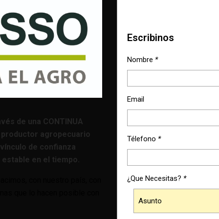
Escribinos
Nombre
*
Email
avés de una CONTINUA
 productor agropecuario
Télefono
*
vínculo de confianza
estable en el tiempo.
¿Que Necesitas?
*
cimos, con nuestro país, con
onas que lo hacen posible con