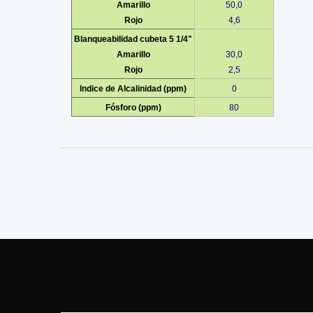
Amarillo
50,0
Rojo
4,6
Blanqueabilidad cubeta 5 1/4"
Amarillo
30,0
Rojo
2,5
Indice de Alcalinidad (ppm)
0
Fósforo (ppm)
80