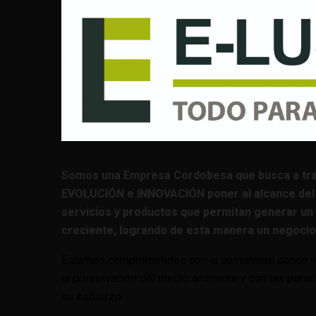
Somos una Empresa Cordobesa que busca a tr
EVOLUCIÓN e INNOVACIÓN poner al alcance del
servicios y productos que permitan generar un 
creciente, logrando de esta manera un negocio 
Estamos comprometidos con la comunidad donde na
la preservación del medio ambiente y con las pers
su esfuerzo.