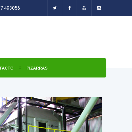
47 493056
TACTO
PIZARRAS