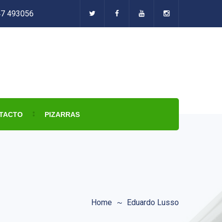
47 493056
TACTO
PIZARRAS
Home
Eduardo Lusso