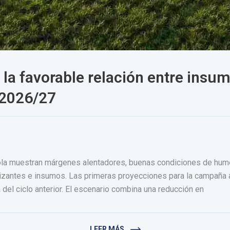
la favorable relación entre insum
 2026/27
cola muestran márgenes alentadores, buenas condiciones de hum
lizantes e insumos. Las primeras proyecciones para la campaña a
del ciclo anterior. El escenario combina una reducción en
LEER MÁS