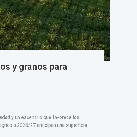
os y granos para
edad y un escenario que favorece las
grícola 2026/27 anticipan una superficie