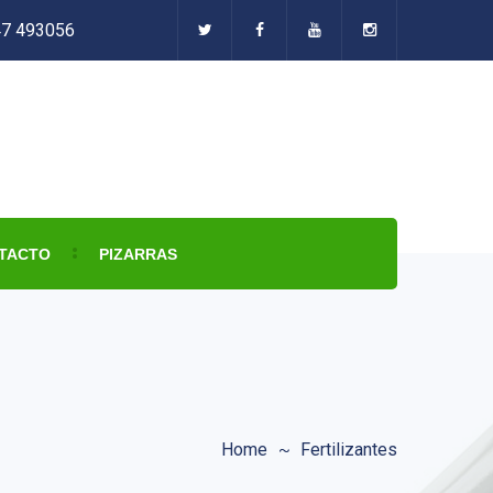
47 493056
TACTO
PIZARRAS
Home
Fertilizantes