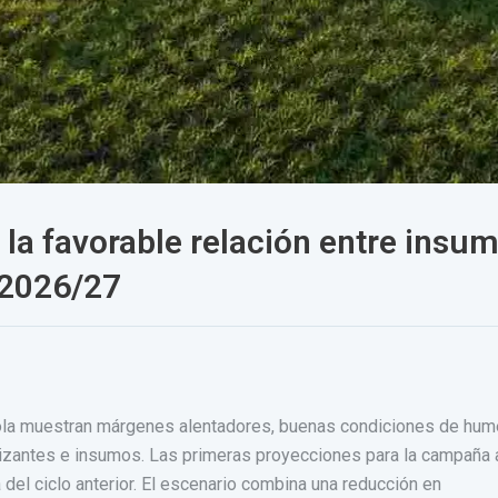
la favorable relación entre insum
 2026/27
cola muestran márgenes alentadores, buenas condiciones de hum
lizantes e insumos. Las primeras proyecciones para la campaña a
del ciclo anterior. El escenario combina una reducción en