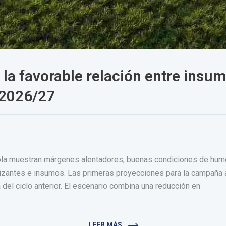
la favorable relación entre insum
 2026/27
cola muestran márgenes alentadores, buenas condiciones de hum
lizantes e insumos. Las primeras proyecciones para la campaña a
del ciclo anterior. El escenario combina una reducción en
LEER MÁS