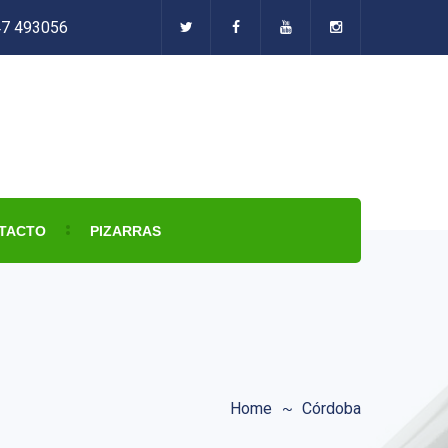
47 493056
TACTO
PIZARRAS
Home
Córdoba