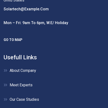
Unitd States
Solartech@example.com
Mon – Fri: 9am To 6pm, W.e/ Holiday
GO TO MAP
Usefull Links
About Company
Meet Experts
Our Case Studies