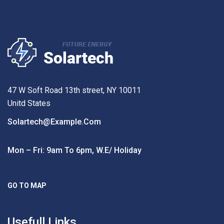
47 W Soft Road 13th street, NY 10011
Unitd States
Solartech@example.com
Mon – Fri: 9am To 6pm, W.e/ Holiday
GO TO MAP
Usefull Links