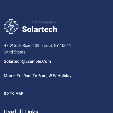
47 W Soft Road 13th street, NY 10011
Unitd States
Solartech@example.com
Mon – Fri: 9am To 6pm, W.e/ Holiday
GO TO MAP
Usefull Links