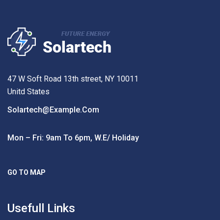
47 W Soft Road 13th street, NY 10011
Unitd States
Solartech@example.com
Mon – Fri: 9am To 6pm, W.e/ Holiday
GO TO MAP
Usefull Links