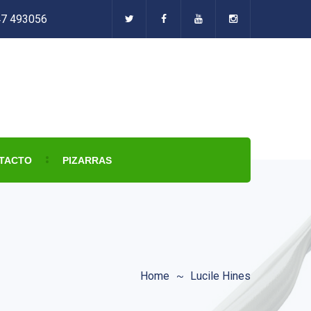
47 493056
TACTO
PIZARRAS
Home
Lucile Hines