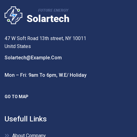
47 W Soft Road 13th street, NY 10011
Unitd States
Solartech@example.com
Mon – Fri: 9am To 6pm, W.e/ Holiday
GO TO MAP
Usefull Links
About Company