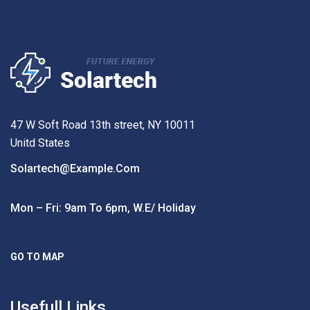
47 W Soft Road 13th street, NY 10011
Unitd States
Solartech@example.com
Mon – Fri: 9am To 6pm, W.e/ Holiday
GO TO MAP
Usefull Links