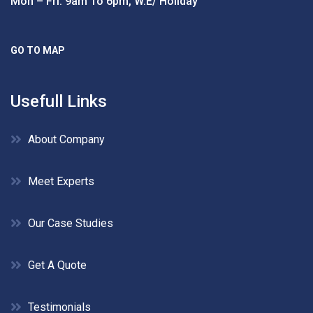
Mon – Fri: 9am To 6pm, W.e/ Holiday
GO TO MAP
Usefull Links
About Company
Meet Experts
Our Case Studies
Get A Quote
Testimonials