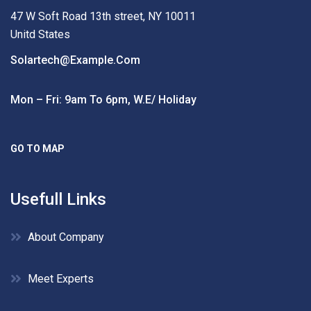
47 W Soft Road 13th street, NY 10011
Unitd States
Solartech@example.com
Mon – Fri: 9am To 6pm, W.e/ Holiday
GO TO MAP
Usefull Links
About Company
Meet Experts