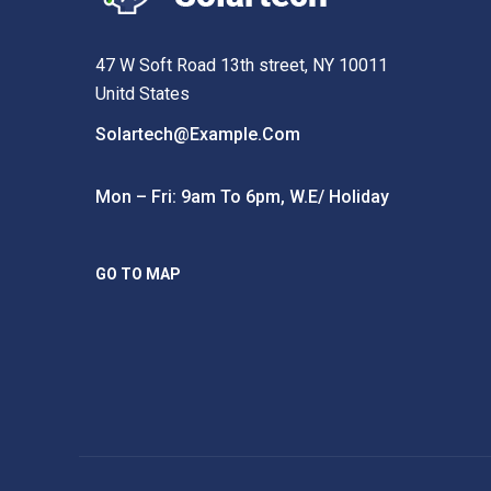
47 W Soft Road 13th street, NY 10011
Unitd States
Solartech@example.com
Mon – Fri: 9am To 6pm, W.e/ Holiday
GO TO MAP